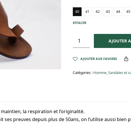
40
41
42
43
44
45
EFFACER
AJOUTER A
AJOUTER AUX FAVORIS
Catégories :
Homme
,
Sandales et s
aintien, la respiration et l’originalité.
ait ses preuves depuis plus de 50ans, on l’utilise aussi bien