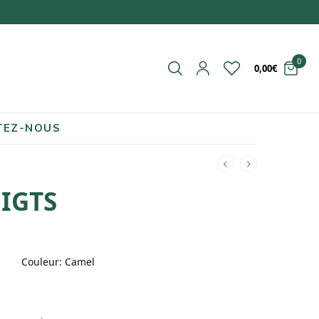
0
0,00
€
TEZ-NOUS
OIGTS
Couleur
:
Camel