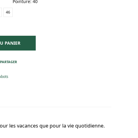
Pointure
:
40
46
U PANIER
PARTAGER
abots
 pour les vacances que pour la vie quotidienne.