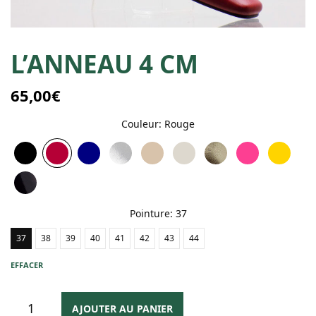
L’ANNEAU 4 CM
65,00
€
Couleur
:
Rouge
Pointure
:
37
37
38
39
40
41
42
43
44
EFFACER
AJOUTER AU PANIER